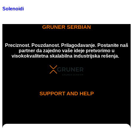
Solenoidi
GRUNER SERBIAN
Preciznost. Pouzdanost. Prilagođavanje. Postanite naš
partner da zajedno vaše ideje pretvorimo u
visokokvalitetna skalabilna industrijska rešenja.
SUPPORT AND HELP
MENI