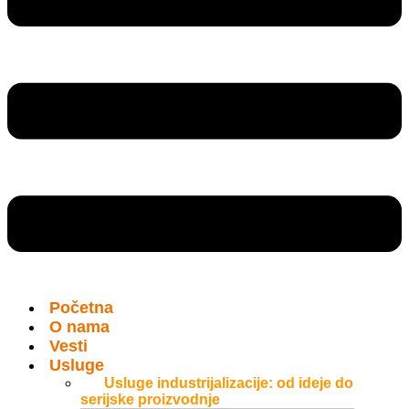
Početna
O nama
Vesti
Usluge
Usluge industrijalizacije: od ideje do
serijske proizvodnje