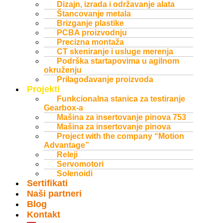
Dizajn, izrada i održavanje alata
Štancovanje metala
Brizganje plastike
PCBA proizvodnju
Precizna montaža
CT skeniranje i usluge merenja
Podrška startapovima u agilnom
okruženju
Prilagođavanje proizvoda
Projekti
Funkcionalna stanica za testiranje
Gearbox-a
Mašina za insertovanje pinova 753
Mašina za insertovanje pinova
Project with the company “Motion
Advantage”
Releji
Servomotori
Solenoidi
Sertifikati
Naši partneri
Blog
Kontakt