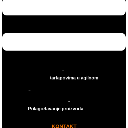
Usluge industrijalizacije
Precizna montaža
Podrška startapovima u agilnom
okruženju
Brizganje plastike
Štancovanje metala
CT skeniranje i usluge merenja
Dizajn, izrada i održavanje alata
Prilagođavanje proizvoda
KONTAKT