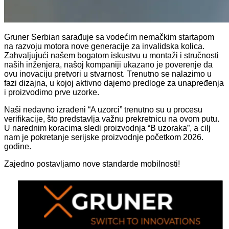
Gruner Serbian sarađuje sa vodećim nemačkim startapom
na razvoju motora nove generacije za invalidska kolica.
Zahvaljujući našem bogatom iskustvu u montaži i stručnosti
naših inženjera, našoj kompaniji ukazano je poverenje da
ovu inovaciju pretvori u stvarnost. Trenutno se nalazimo u
fazi dizajna, u kojoj aktivno dajemo predloge za unapređenja
i proizvodimo prve uzorke.
Naši nedavno izrađeni “A uzorci” trenutno su u procesu
verifikacije, što predstavlja važnu prekretnicu na ovom putu.
U narednim koracima sledi proizvodnja “B uzoraka”, a cilj
nam je pokretanje serijske proizvodnje početkom 2026.
godine.
Zajedno postavljamo nove standarde mobilnosti!